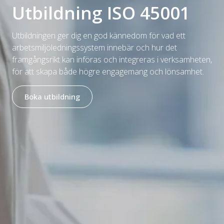
Utbildning ISO 45001
Utbildningen ger dig en god kännedom för vad ett
arbetsmiljöledningssystem innebär och hur det
framgångsrikt kan införas och integreras i verksamheten,
för att skapa både högre engagemang och lönsamhet.
Boka utbildning