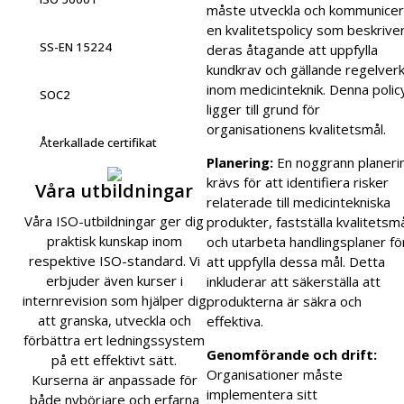
måste utveckla och kommunice
en kvalitetspolicy som beskrive
SS-EN 15224
deras åtagande att uppfylla
kundkrav och gällande regelver
inom medicinteknik. Denna polic
SOC2
ligger till grund för
organisationens kvalitetsmål.
Återkallade certifikat
Planering:
En noggrann planeri
krävs för att identifiera risker
Våra utbildningar
relaterade till medicintekniska
Våra ISO-utbildningar ger dig
produkter, fastställa kvalitetsm
praktisk kunskap inom
och utarbeta handlingsplaner fö
respektive ISO-standard. Vi
att uppfylla dessa mål. Detta
erbjuder även kurser i
inkluderar att säkerställa att
internrevision som hjälper dig
produkterna är säkra och
att granska, utveckla och
effektiva.
förbättra ert ledningssystem
Genomförande och drift:
på ett effektivt sätt.
Organisationer måste
Kurserna är anpassade för
implementera sitt
både nybörjare och erfarna