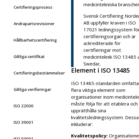
medicintekniska branschen
Certifieringsprocess
Svensk Certifiering Norde
AB uppfyller kraven i ISO
Andrapartsrevisioner
17021 ledningssystem fö
certifieringsorgan och är
Hållbarhetscertifiering
ackrediterade för
certifieringar mot
Giltliga certifikat
medicinteknik ISO 13485 
Swedac.
Element i ISO 13485
Certifieringsbestämmelser
ISO 13485-standarden omfatta
Giltliga verifieringar
flera viktiga element som
organisationer inom medicintekn
måste följa för att etablera och
ISO 22000
upprätthålla sina
kvalitetsledningssystem. Dessa
ISO 39001
inkluderar:
Kvalitetspolicy:
Organisatione
ISO 50001