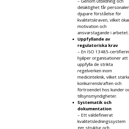
– Genom utbildning och
delaktighet får personale
djupare förståelse för
kvalitetskraven, vilket öka
motivation och
ansvarstagande i arbetet.
Uppfyllande av
regulatoriska krav
– En ISO 13485-certifieri
hjälper organisationer att
uppfylla de strikta
regelverken inom
medicinteknik, vilket stärk
konkurrenskraften och
förtroendet hos kunder o
tillsynsmyndigheter.
Systematik och
dokumentation
– Ett väldefinierat
kvalitetsledningssystem
ger struktur och