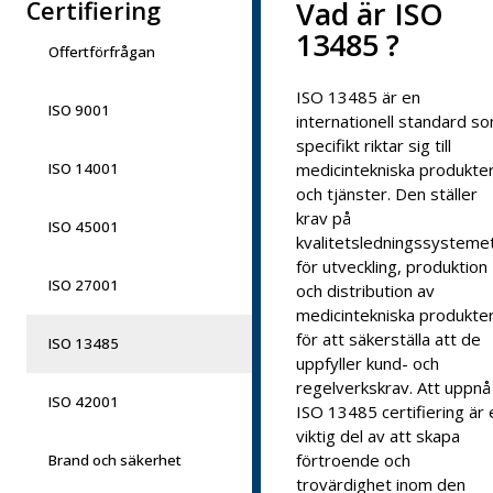
Vad är ISO
Certifiering
13485 ?
Offertförfrågan
ISO 13485 är en
ISO 9001
internationell standard s
specifikt riktar sig till
ISO 14001
medicintekniska produkte
och tjänster. Den ställer
krav på
ISO 45001
kvalitetsledningssysteme
för utveckling, produktion
ISO 27001
och distribution av
medicintekniska produkte
för att säkerställa att de
ISO 13485
uppfyller kund- och
regelverkskrav. Att uppnå
ISO 42001
ISO 13485 certifiering är 
viktig del av att skapa
förtroende och
Brand och säkerhet
trovärdighet inom den