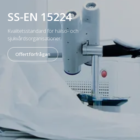
SS-EN 15224
Kvalitetsstandard för hälso- och
sjukvårdsorganisationer.
Offertförfrågan