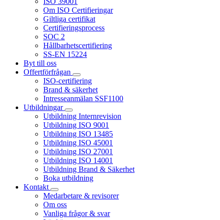
ISO 39001
Om ISO Certifieringar
Giltliga certifikat
Certifieringsprocess
SOC 2
Hållbarhetscertifiering
SS-EN 15224
Byt till oss
Offertförfrågan
ISO-certifiering
Brand & säkerhet
Intresseanmälan SSF1100
Utbildningar
Utbildning Internrevision
Utbildning ISO 9001
Utbildning ISO 13485
Utbildning ISO 45001
Utbildning ISO 27001
Utbildning ISO 14001
Utbildning Brand & Säkerhet
Boka utbildning
Kontakt
Medarbetare & revisorer
Om oss
Vanliga frågor & svar