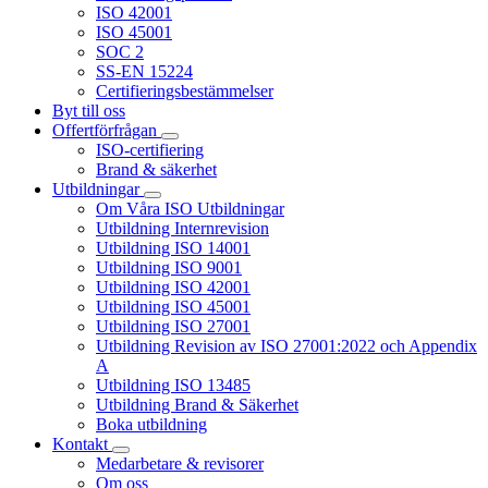
ISO 42001
ISO 45001
SOC 2
SS-EN 15224
Certifieringsbestämmelser
Byt till oss
Offertförfrågan
ISO-certifiering
Brand & säkerhet
Utbildningar
Om Våra ISO Utbildningar
Utbildning Internrevision
Utbildning ISO 14001
Utbildning ISO 9001
Utbildning ISO 42001
Utbildning ISO 45001
Utbildning ISO 27001
Utbildning Revision av ISO 27001:2022 och Appendix
A
Utbildning ISO 13485
Utbildning Brand & Säkerhet
Boka utbildning
Kontakt
Medarbetare & revisorer
Om oss