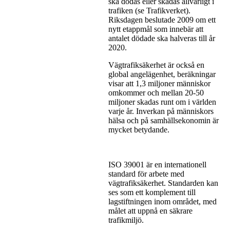
ska dödas eller skadas allvarligt i
trafiken (se Trafikverket).
Riksdagen beslutade 2009 om ett
nytt etappmål som innebär att
antalet dödade ska halveras till år
2020.
Vägtrafiksäkerhet är också en
global angelägenhet, beräkningar
visar att 1,3 miljoner människor
omkommer och mellan 20-50
miljoner skadas runt om i världen
varje år. Inverkan på människors
hälsa och på samhällsekonomin är
mycket betydande.
ISO 39001 är en internationell
standard för arbete med
vägtrafiksäkerhet. Standarden kan
ses som ett komplement till
lagstiftningen inom området, med
målet att uppnå en säkrare
trafikmiljö.