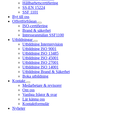
Hållbarhetscertifiering
SS-EN 15224
SSF 1101
Byt till oss
Offertförfrågan
ISO-certifiering
Brand & säkerhet
Intresseanmälan SSF1100
Utbildningar
Utbildning Internrevision
Utbildning ISO 9001
Utbildning ISO 13485
Utbildning ISO 45001
Utbildning ISO 27001
Utbildning ISO 14001
Utbildning Brand & Säkerhet
Boka utbildning
Kontakt
Medarbetare & revisorer
Om oss
Vanliga frågor & svar
Lär känna oss
Kontaktformulär
Nyheter