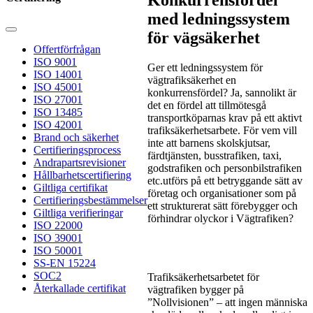
med ledningssystem
för vägsäkerhet
Offertförfrågan
ISO 9001
Ger ett ledningssystem för
ISO 14001
vägtrafiksäkerhet en
ISO 45001
konkurrensfördel? Ja, sannolikt är
ISO 27001
det en fördel att tillmötesgå
ISO 13485
transportköparnas krav på ett aktivt
ISO 42001
trafiksäkerhetsarbete. För vem vill
Brand och säkerhet
inte att barnens skolskjutsar,
Certifieringsprocess
färdtjänsten, busstrafiken, taxi,
Andrapartsrevisioner
godstrafiken och personbilstrafiken
Hållbarhetscertifiering
etc.utförs på ett betryggande sätt av
Giltliga certifikat
företag och organisationer som på
Certifieringsbestämmelser
ett strukturerat sätt förebygger och
Giltliga verifieringar
förhindrar olyckor i Vägtrafiken?
ISO 22000
ISO 39001
ISO 50001
SS-EN 15224
SOC2
Trafiksäkerhetsarbetet för
Återkallade certifikat
vägtrafiken bygger på
”Nollvisionen” – att ingen människa