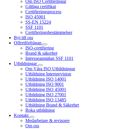
Om ISO Certifieringar
Giltliga certifikat
Certifieringsprocess
ISO 45001
SS-EN 15224
SSF 1101
Certifieringsbestämmelser
Byt till oss
Offertförfrågan
ISO-certifiering
Brand & säkerhet
Intresseanmälan SSF 1101
Utbildningar
Om Våra ISO Utbildningar
Utbildning Internrevision
Utbildning ISO 14001
Utbildning ISO 9001
Utbildning ISO 45001
Utbildning ISO 27001
Utbildning ISO 13485
Utbildning Brand & Säkerhet
Boka utbildning
Kontakt
Medarbetare & revisorer
Om oss