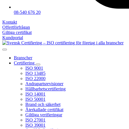
08-540 676 20
Kontakt
Offertförfrågan
Giltiga certifikat
Kundportal
Branscher
Certifiering
ISO 9001
ISO 13485
ISO 22000
Andrapartsrevisioner
Hållbarhetscertifiering
ISO 14001
ISO 50001
Brand och säkerhet
Återkallade certifikat
Giltliga verifieringar
ISO 27001
ISO 39001