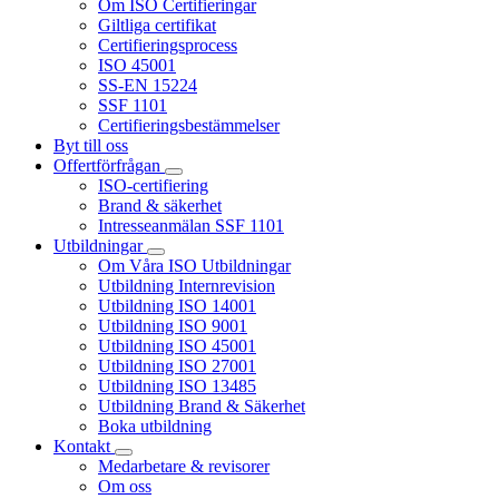
Om ISO Certifieringar
Giltliga certifikat
Certifieringsprocess
ISO 45001
SS-EN 15224
SSF 1101
Certifieringsbestämmelser
Byt till oss
Offertförfrågan
ISO-certifiering
Brand & säkerhet
Intresseanmälan SSF 1101
Utbildningar
Om Våra ISO Utbildningar
Utbildning Internrevision
Utbildning ISO 14001
Utbildning ISO 9001
Utbildning ISO 45001
Utbildning ISO 27001
Utbildning ISO 13485
Utbildning Brand & Säkerhet
Boka utbildning
Kontakt
Medarbetare & revisorer
Om oss