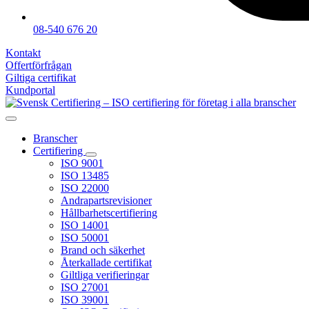
08-540 676 20
Kontakt
Offertförfrågan
Giltiga certifikat
Kundportal
Branscher
Certifiering
ISO 9001
ISO 13485
ISO 22000
Andrapartsrevisioner
Hållbarhetscertifiering
ISO 14001
ISO 50001
Brand och säkerhet
Återkallade certifikat
Giltliga verifieringar
ISO 27001
ISO 39001