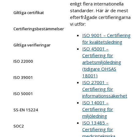
enligt flera internationella
standarder. Här är de mest
Giltliga certifikat
efterfrågade certifieringarna
vi utför:
Certifieringsbestämmelser
ISO 9001 – Certifiering
för kvalitetsledning
Giltliga verifieringar
ISO 45001 –
Certifiering för
ISO 22000
arbetsmiljöledning
(tidigare OHSAS
18001)
ISO 39001
ISO 27001 –
Certifiering för
ISO 50001
informationssäkerhet
ISO 14001 –
Certifiering för
SS-EN 15224
miljöledning
ISO 13485 –
SOC2
Certifiering för
medicintekniska