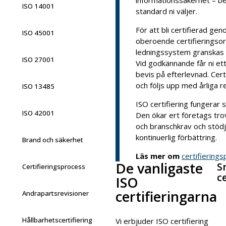
informationssäkerhet – b
ISO 14001
standard ni väljer.
För att bli certifierad ge
ISO 45001
oberoende certifieringsor
ledningssystem granskas 
ISO 27001
Vid godkännande får ni ett
bevis på efterlevnad. Certif
och följs upp med årliga r
ISO 13485
ISO certifiering fungerar 
ISO 42001
Den ökar ert företags trov
och branschkrav och stödj
kontinuerlig förbättring.
Brand och säkerhet
Läs mer om
certifiering
De vanligaste
S
Certifieringsprocess
c
ISO
certifieringarna
Andrapartsrevisioner
Hållbarhetscertifiering
Vi erbjuder ISO certifiering