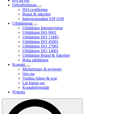
Byt till oss
Offertförfrågan
ISO-certifiering
Brand & säkerhet
Intresseanmälan SSF1100
Utbildningar
Utbildning Internrevision
Utbildning ISO 9001
Utbildning ISO 13485
Utbildning ISO 45001
Utbildning ISO 27001
Utbildning ISO 14001
Utbildning Brand & Säkerhet
Boka utbildning
Kontakt
Medarbetare & revisorer
Om oss
Vanliga frågor & svar
Lär känna oss
Kontaktformulär
Nyheter