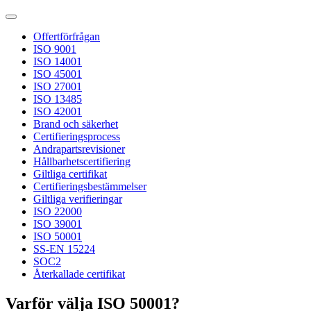
Offertförfrågan
ISO 9001
ISO 14001
ISO 45001
ISO 27001
ISO 13485
ISO 42001
Brand och säkerhet
Certifieringsprocess
Andrapartsrevisioner
Hållbarhetscertifiering
Giltliga certifikat
Certifieringsbestämmelser
Giltliga verifieringar
ISO 22000
ISO 39001
ISO 50001
SS-EN 15224
SOC2
Återkallade certifikat
Varför välja ISO 50001?