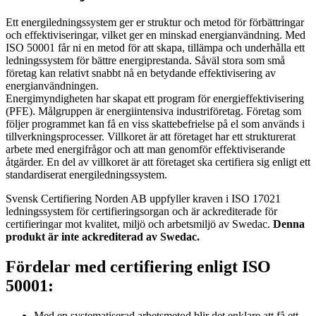
Ett energiledningssystem ger er struktur och metod för förbättringar
och effektiviseringar, vilket ger en minskad energianvändning. Med
ISO 50001 får ni en metod för att skapa, tillämpa och underhålla ett
ledningssystem för bättre energiprestanda. Såväl stora som små
företag kan relativt snabbt nå en betydande effektivisering av
energianvändningen.
Energimyndigheten har skapat ett program för energieffektivisering
(PFE). Målgruppen är energiintensiva industriföretag. Företag som
följer programmet kan få en viss skattebefrielse på el som används i
tillverkningsprocesser. Villkoret är att företaget har ett strukturerat
arbete med energifrågor och att man genomför effektiviserande
åtgärder. En del av villkoret är att företaget ska certifiera sig enligt ett
standardiserat energiledningssystem.
Svensk Certifiering Norden AB uppfyller kraven i ISO 17021
ledningssystem för certifieringsorgan och är ackrediterade för
certifieringar mot kvalitet, miljö och arbetsmiljö av Swedac.
Denna
produkt är inte ackrediterad av Swedac.
Fördelar med certifiering enligt ISO
50001:
Med en systematiserad arbetsmetod blir det enklare att få ett