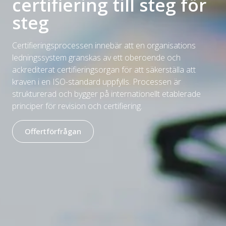
certifiering till steg för
steg
Certifieringsprocessen innebär att en organisations
ledningssystem granskas av ett oberoende och
ackrediterat certifieringsorgan för att säkerställa att
kraven i en ISO-standard uppfylls. Processen är
strukturerad och bygger på internationellt etablerade
principer för revision och certifiering.
Offertförfrågan