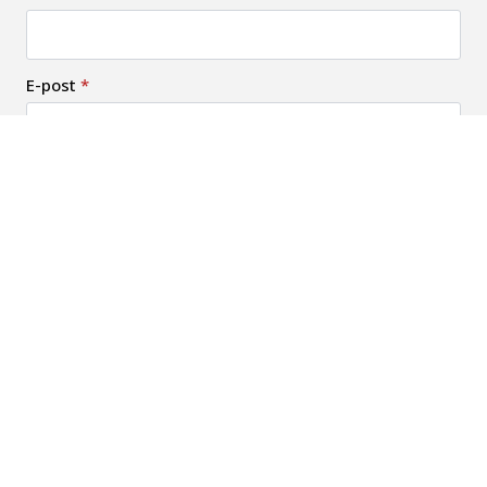
E-post
*
Telefon
Adress
Postnummer
Ort