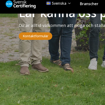
Lär känna oss p
Du är alltid välkommen att ringa och ställa
Kontaktformulär