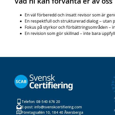
Vad ni kan förvänta er av oss
En väl förberedd och insatt revisor som är gen
En respektfull och strukturerad dialog – utan
Fokus på styrkor och förbättringsområden – in
En revision som gör skillnad – inte bara uppfyll
Telefon: 08-540 676 20
E-post: info@svenskcertifiering.com
Företagsallén 10, 184 40 Åkersberga