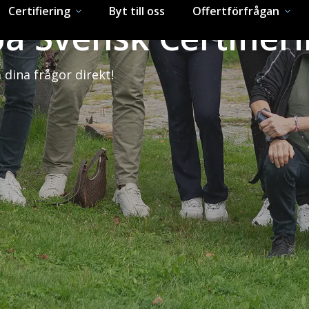
å Svensk Certifier
 dina frågor direkt!