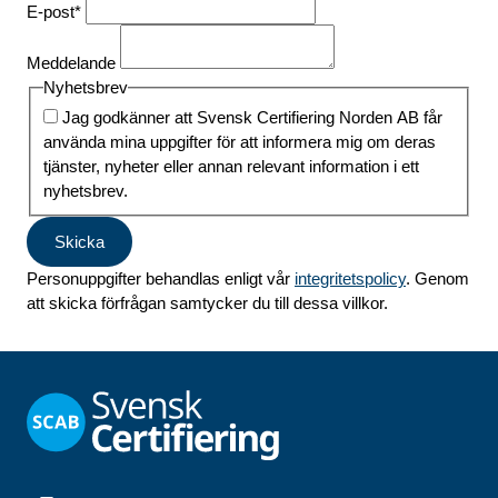
ISO 22000
E-post
*
ISO 39001
Om ISO Certifieringar
Meddelande
Giltliga certifikat
Nyhetsbrev
Certifieringsprocess
Jag godkänner att Svensk Certifiering Norden AB får
SOC 2
använda mina uppgifter för att informera mig om deras
Hållbarhetscertifiering
tjänster, nyheter eller annan relevant information i ett
SS-EN 15224
nyhetsbrev.
Skicka
ISO-certifiering
Personuppgifter behandlas enligt vår
integritetspolicy
. Genom
Brand & säkerhet
att skicka förfrågan samtycker du till dessa villkor.
Intresseanmälan SSF1100
Utbildning Internrevision
Utbildning ISO 9001
Utbildning ISO 13485
Utbildning ISO 45001
Utbildning ISO 27001
Utbildning ISO 14001