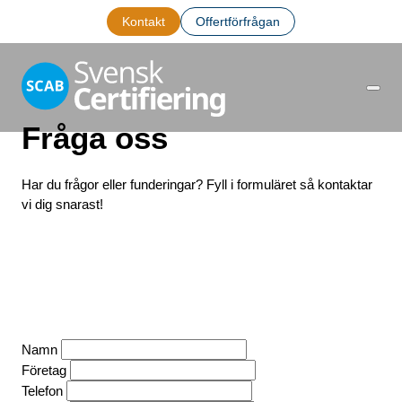
Kontakt
Offertförfrågan
Fråga oss
Har du frågor eller funderingar? Fyll i formuläret så kontaktar
vi dig snarast!
ISO 9001
ISO 14001
ISO 27001
ISO 42001
ISO 45001
ISO 13485
ISO 50001
Brand och säkerhet
Namn
Återkallade certifikat
Företag
Giltliga verifieringar
Telefon