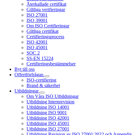
Återkallade certifikat
Giltliga verifieringar
ISO 27001
ISO 39001
Om ISO Certifieringar
Giltliga certifikat
Certifieringsprocess
ISO 42001
ISO 45001
SOC 2
SS-EN 15224
Certifieringsbestämmelser
Byt till oss
Offertförfrågan
ISO-certifiering
Brand & säkerhet
Utbildningar
Om Våra ISO Utbildningar
Utbildning Internrevision
Utbildning ISO 14001
Utbildning ISO 9001
Utbildning ISO 42001
Utbildning ISO 45001
Utbildning ISO 27001
Utbildning Revision av ISO 27001:2022 och Appendix