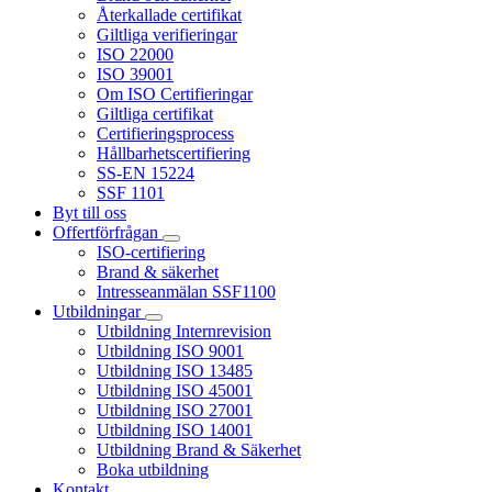
Återkallade certifikat
Giltliga verifieringar
ISO 22000
ISO 39001
Om ISO Certifieringar
Giltliga certifikat
Certifieringsprocess
Hållbarhetscertifiering
SS-EN 15224
SSF 1101
Byt till oss
Offertförfrågan
ISO-certifiering
Brand & säkerhet
Intresseanmälan SSF1100
Utbildningar
Utbildning Internrevision
Utbildning ISO 9001
Utbildning ISO 13485
Utbildning ISO 45001
Utbildning ISO 27001
Utbildning ISO 14001
Utbildning Brand & Säkerhet
Boka utbildning
Kontakt