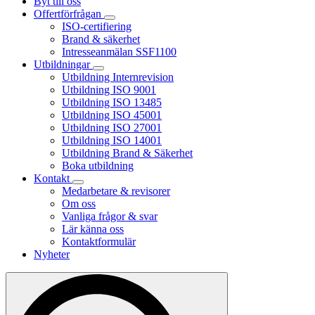
Byt till oss
Offertförfrågan
ISO-certifiering
Brand & säkerhet
Intresseanmälan SSF1100
Utbildningar
Utbildning Internrevision
Utbildning ISO 9001
Utbildning ISO 13485
Utbildning ISO 45001
Utbildning ISO 27001
Utbildning ISO 14001
Utbildning Brand & Säkerhet
Boka utbildning
Kontakt
Medarbetare & revisorer
Om oss
Vanliga frågor & svar
Lär känna oss
Kontaktformulär
Nyheter